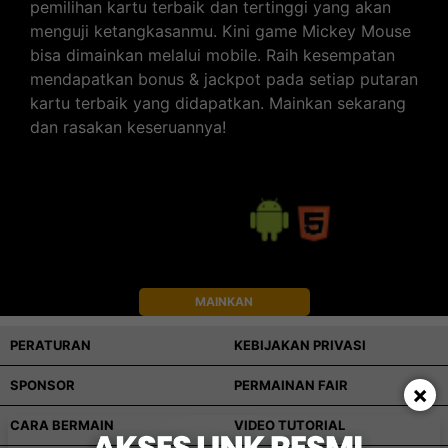
pemilihan kartu terbaik dan tertinggi yang akan
menguji ketangkasanmu. Kini game Mickey Mouse
bisa dimainkan melalui mobile. Raih kesempatan
mendapatkan bonus & jackpot pada setiap putaran
kartu terbaik yang didapatkan. Mainkan sekarang
dan rasakan keseruannya!
MAINKAN
PERATURAN
KEBIJAKAN PRIVASI
SPONSOR
PERMAINAN FAIR
×
CARA BERMAIN
VIDEO TUTORIAL