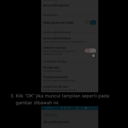
Klik “
OK
” jika muncul tampilan seperti pada
gambar dibawah ini.