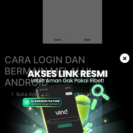
×
CARA LOGIN DAN
BERMAIN MELALUI
ANDROID
Buka App kami di mobile android anda