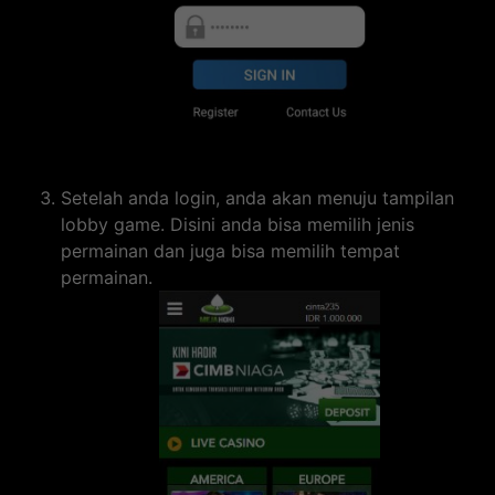
Setelah anda login, anda akan menuju tampilan
lobby game. Disini anda bisa memilih jenis
permainan dan juga bisa memilih tempat
permainan.